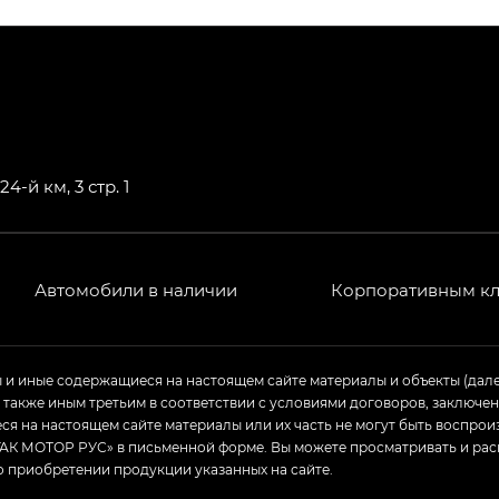
ПРЕМИУМ — SX PREMIUM
РЕМИУМ — SX PREMIUM, Эс Тэ — ST
T) в комплектации Экс ПРЕМИУМ — EX PREMIUM
— EX, Экс ПРЕМИУМ — EX Premium
4-й км, 3 стр. 1
Джи Эс 8 ТРЭВЕЛЛЕР — GS8 TRAVELLER, Джи Икс ПРЕ
 Джи Би Передний привод — GB 2WD, Джи Би Полный
Автомобили в наличии
Корпоративным к
ь — GL, Джи Ти — GT, Джи Икс — GX, Джи Икс ПРЕМ
ы и иные содержащиеся на настоящем сайте материалы и объекты (дал
а также иным третьим в соответствии с условиями договоров, заклю
Джи Эс — GS, Джи Эль с элементы экстерьера в спо
я на настоящем сайте материалы или их часть не могут быть воспрои
АК МОТОР РУС» в письменной форме. Вы можете просматривать и рас
о приобретении продукции указанных на сайте.