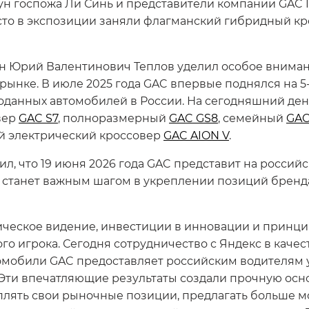
ун госпожа Ли Синь и представители компании GAC 
то в экспозиции заняли флагманский гибридный к
ин Юрий Валентинович Теплов уделил особое внима
ынке. В июле 2025 года GAC впервые поднялся на 5-е
роданных автомобилей в России. На сегодняшний ден
вер
GAC S7
, полноразмерный
GAC GS8
, семейный
GAC
й электрический кроссовер
GAC AION V
.
ил, что 19 июня 2026 года GAC представит на росси
е станет важным шагом в укреплении позиций брен
гическое видение, инвестиции в инновации и принц
о игрока. Сегодня сотрудничество с Яндекс в качес
томобили GAC предоставляет российским водителям
 Эти впечатляющие результаты создали прочную осн
еплять свои рыночные позиции, предлагать больше