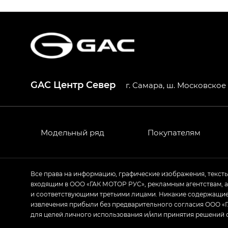
S9 — Эс 9 (S9) в комплектации Эс Икс 
S7 — Эс 7 (S7) в комплектациях Эс Икс П
HYPTEC HT — Хайптек Эйч Ти (HYPTEC H
AION V — Айон Ви в комплектациях Экс 
GAC Центр Север
г. Самара, ш. Московское 2
GS8 — Джи Эс 8 (GS8) в комплектациях 
GL
GS4 — Джи Эс 4 (GS4) в комплектациях
Модельный ряд
Покупателям
GL AWD
M8 — Эм 8 (M8) в комплектациях Джи Эл
Все права на информацию, графические изображения, текст
входящим в ООО «ГАК МОТОР РУС», рекламным агентствам, 
Empow — Эмпау (Empow) в комплектации 
и соответствующими третьими лицами. Никакие содержащиес
извлечения прибыли без предварительного согласия ООО «Г
для целей личного использования и/или принятия решений 