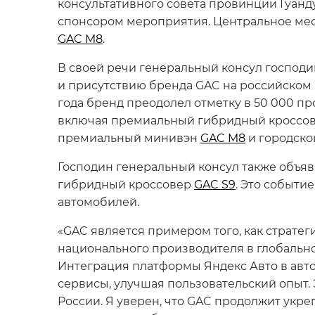
консультативного совета провинции Гуанд
спонсором мероприятия. Центральное мес
GAC M8
.
В своей речи генеральный консул господ
и присутствию бренда GAC на российском р
года бренд преодолел отметку в 50 000 п
включая премиальный гибридный кроссо
премиальный минивэн
GAC M8
и городско
Господин генеральный консул также объяв
гибридный кроссовер
GAC S9
. Это событи
автомобилей.
«GAC является примером того, как страте
национального производителя в глобальног
Интеграция платформы Яндекс Авто в ав
сервисы, улучшая пользовательский опыт.
России. Я уверен, что GAC продолжит укр