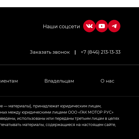
Заказать звонок
|
+7 (846) 213-13-33
МИУМ — GX PREMIUM, Джи Эти — GT, Джи Эль —
 привод — GB AWD, Джи Эль Полный привод —
лиентам
Владельцам
О нас
ИУМ — GX PREMIUM, ЛАУНЖ — LOUNGE
ее — материалы), принадлежат юридическим лицам,
ченных между юридическими лицами ООО «ГАК МОТОР РУС»
ртивном стиле — GL
(S-Style)
зведены, использованы или переданы третьим лицам в целях
печатывать материалы, содержащиеся на настоящем сайте,