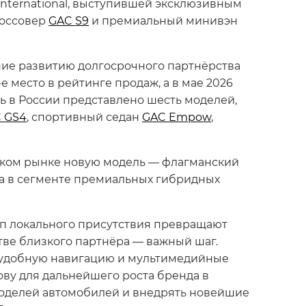
International, выступившей эксклюзивным
россовер
GAC S9
и премиальный минивэн
ние развитию долгосрочного партнёрства
 место в рейтинге продаж, а в мае 2026
ь в России представлено шесть моделей,
 GS4
, спортивный седан
GAC Empow
,
йском рынке новую модель — флагманский
да в сегменте премиальных гибридных
ип локального присутствия превращают
тве близкого партнёра — важный шаг.
 удобную навигацию и мультимедийные
ову для дальнейшего роста бренда в
 моделей автомобилей и внедрять новейшие