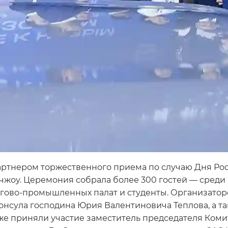
тнером торжественного приема по случаю Дня Рос
чжоу. Церемония собрала более 300 гостей — среди
оргово-промышленных палат и студенты. Организато
консула господина Юрия Валентиновича Теплова, а т
же приняли участие заместитель председателя Коми