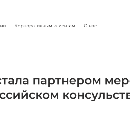
чии
Корпоративным клиентам
О нас
стала партнером мер
ссийском консульст