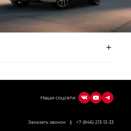
Заказать звонок
|
+7 (846) 213-13-33
МИУМ — GX PREMIUM, Джи Эти — GT, Джи Эль —