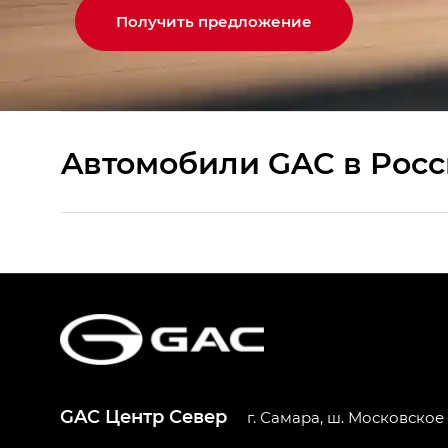
Получить предложение
Aвтомобили GAC в Рос
S9 — Эс 9 (S9) в комплектации Эс Икс 
S7 — Эс 7 (S7) в комплектациях Эс Икс П
HYPTEC HT — Хайптек Эйч Ти (HYPTEC H
AION V — Айон Ви в комплектациях Экс 
GAC Центр Север
г. Самара, ш. Московское 2
GS8 — Джи Эс 8 (GS8) в комплектациях 