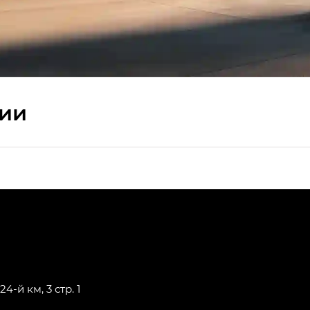
сии
ПРЕМИУМ — SX PREMIUM
РЕМИУМ — SX PREMIUM, Эс Тэ — ST
T) в комплектации Экс ПРЕМИУМ — EX PREMIUM
— EX, Экс ПРЕМИУМ — EX Premium
4-й км, 3 стр. 1
Джи Эс 8 ТРЭВЕЛЛЕР — GS8 TRAVELLER, Джи Икс ПРЕ