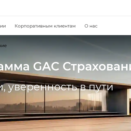
чии
Корпоративным клиентам
О нас
ние
амма GAC Страхован
, уверенность в пути