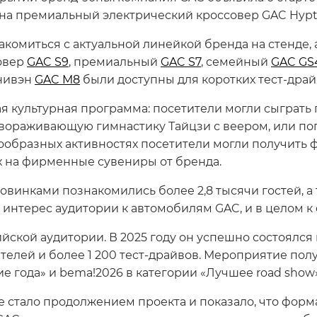
 на премиальный электрический кроссовер GAC Hypt
акомиться с актуальной линейкой бренда на стенде, 
овер
GAC S9
, премиальный
GAC S7
, семейный
GAC GS
нивэн
GAC M8
были доступны для коротких тест-драй
я культурная программа: посетители могли сыграть 
авораживающую гимнастику Тайцзи с веером, или по
знообразных активностях посетители могли получить
х на фирменные сувениры от бренда.
новинками познакомились более 2,8 тысячи гостей, а
й интерес аудитории к автомобилям GAC, и в целом 
ийской аудитории. В 2025 году он успешно состоялся
ителей и более 1 200 тест‑драйвов. Мероприятие пол
е года» и bema!2026 в категории «Лучшее road show
 стало продолжением проекта и показало, что форма