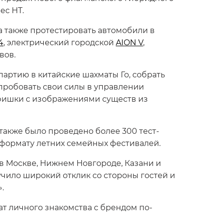
ec HT.
а также протестировать автомобили в
4
, электрический городской
AION V
,
вов.
партию в китайские шахматы Го, собрать
пробовать свои силы в управлении
 фишки с изображениями существ из
 также было проведено более 300 тест-
к формату летних семейных фестивалей.
 в Москве, Нижнем Новгороде, Казани и
учило широкий отклик со стороны гостей и
».
т личного знакомства с брендом по-