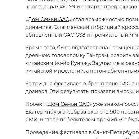
кроссовера
GAC S9
и о старте предзаказов
«
Дом Семьи GAC
» стал возможностью позн
динамике. Флагманский гибридный кросс
обновлённый
GAC GS8
и премиальный ми
Кроме того, была подготовлена насыщенна
древнюю головоломку Танграм, освоить з
китайским йо-йо Кунчжу. За участие в ра
китайской мифологии, а потом обменять и
За три дня фестиваля в бренд-зоне GAC с 
драйвов. Эти результаты показали высоки
Проект «
Дом Семьи GAC
» уже знаком росс
Екатеринбурге, собрав около 12 900 посет
СМИ, и стало победителем премий «Событи
Проведение фестиваля в Санкт-Петербурге