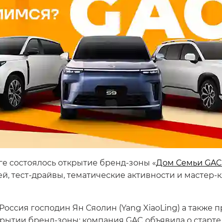
е состоялось открытие бренд-зоны «
Дом Семьи GAC
 тест-драйвы, тематические активности и мастер-
оссия господин Ян Сяолин (Yang XiaoLing) а также 
рытии бренд-зоны: компания GAC объявила о старт