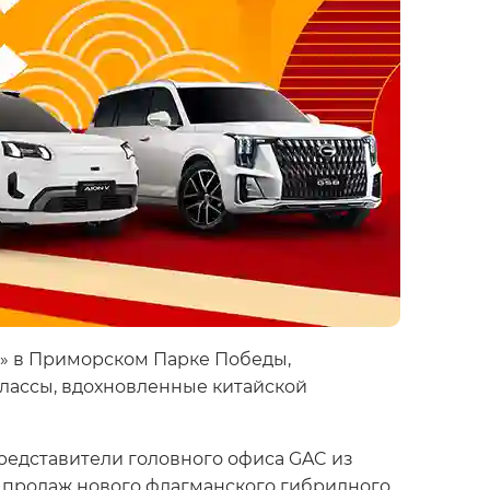
» в Приморском Парке Победы,
классы, вдохновленные китайской
представители головного офиса GAC из
е продаж нового флагманского гибридного