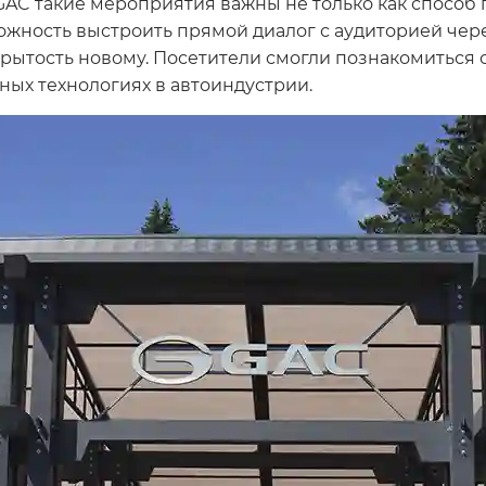
GAC такие мероприятия важны не только как способ
можность выстроить прямой диалог с аудиторией чер
 открытость новому. Посетители смогли познакомиться
ных технологиях в автоиндустрии.