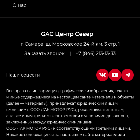
привод — GB AWD, Джи Эль Полный привод —
О нас
GL AWD
M8 — Эм 8 (M8) в комплектациях Джи Эль — GL,
Джи Ти — GT, Джи Икс — GX,
GAC Центр Север
Джи Икс ПРЕМИУМ — GX PREMIUM, ЛАУНЖ —
LOUNGE
г. Самара, ш. Московское 24-й км, 3 стр. 1
Заказать звонок
|
+7 (846) 213-13-33
Empow — Эмпау (Empow) в комплектации
Джи Эс — GS, Джи Эль с элементы экстерьера
в спортивном стиле — GL
(S-Style)
Все права на информацию, графические изображения, тексты
и иные содержащиеся на настоящем сайте материалы и объекты
(далее — материалы), принадлежат юридическим лицам,
входящим в ООО «ГАК МОТОР РУС», рекламным агентствам,
а также иным третьим в соответствии с условиями договоров,
заключенных между юридическими лицами
ООО «ГАК МОТОР РУС» и соответствующими третьими лицами.
Никакие содержащиеся на настоящем сайте материалы или