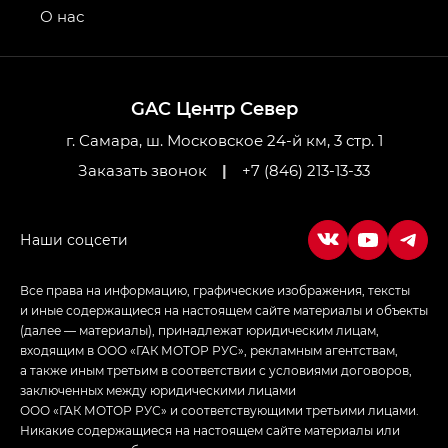
привод — GB AWD, Джи Эль Полный привод —
О нас
GL AWD
M8 — Эм 8 (M8) в комплектациях Джи Эль — GL,
Джи Ти — GT, Джи Икс — GX,
GAC Центр Север
Джи Икс ПРЕМИУМ — GX PREMIUM, ЛАУНЖ —
LOUNGE
г. Самара, ш. Московское 24-й км, 3 стр. 1
Заказать звонок
|
+7 (846) 213-13-33
Empow — Эмпау (Empow) в комплектации
Джи Эс — GS, Джи Эль с элементы экстерьера
в спортивном стиле — GL
(S-Style)
Все права на информацию, графические изображения, тексты
и иные содержащиеся на настоящем сайте материалы и объекты
(далее — материалы), принадлежат юридическим лицам,
входящим в ООО «ГАК МОТОР РУС», рекламным агентствам,
а также иным третьим в соответствии с условиями договоров,
заключенных между юридическими лицами
ООО «ГАК МОТОР РУС» и соответствующими третьими лицами.
Никакие содержащиеся на настоящем сайте материалы или