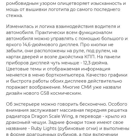
ромбовидным узором олицетворяет изысканность и
мощь от вышивки логотипа до самого последнего
стежка.
Изменилась и логика взаимодействия водителя и
автомобиля. Практически всем функционалом
автомобиля можно управлять с помощью большого и
яркого 14,6-дюймового дисплея. Про кнопки не
забыли, они расположены на руле, под рулем, на
картах дверей и возле джойстика КПП. На панели
приборов дисплей чуть меньше - 12,3-дюйма.
Цветовые темы и отображаемая информация
меняется в меню борткомпьютера. Качество графики
и быстрота работы обоих дисплеев действительно
поражает воображение. Многие СМИ уже назвали
дизайн нового GS8 космическим.
Об экстерьере можно говорить бесконечно. Особого
внимания заслуживает массивная передняя решетка
радиатора Dragon Scale Wing, в переводе - крыло из
драконьей чешуи. Задние фонари тоже имеют свое
название - Ruby Lights (рубиновые огни) и выполнены
в форме драгоценных рубинов, а при включении