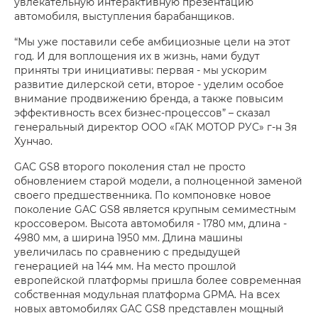
увлекательную интерактивную презентацию
автомобиля, выступления барабанщиков.
“Мы уже поставили себе амбициозные цели на этот
год. И для воплощения их в жизнь, нами будут
приняты три инициативы: первая - мы ускорим
развитие дилерской сети, второе - уделим особое
внимание продвижению бренда, а также повысим
эффективность всех бизнес-процессов” – сказал
генеральный директор ООО «ГАК МОТОР РУС» г-н Зя
Хунчао.
GAC GS8 второго поколения стал не просто
обновлением старой модели, а полноценной заменой
своего предшественника. По компоновке новое
поколение GAC GS8 является крупным семиместным
кроссовером. Высота автомобиля - 1780 мм, длина -
4980 мм, а ширина 1950 мм. Длина машины
увеличилась по сравнению с предыдущей
генерацией на 144 мм. На место прошлой
европейской платформы пришла более современная
собственная модульная платформа GPMA. На всех
новых автомобилях GAC GS8 представлен мощный