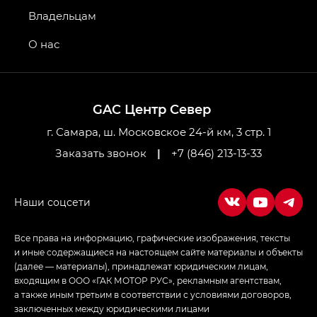
GS4 — Джи Эс 4 (GS4) в комплектациях Джи Би
Владельцам
Передний привод — GB 2WD, Джи Би Полный
привод — GB AWD, Джи Эль Полный привод —
О нас
GL AWD
M8 — Эм 8 (M8) в комплектациях Джи Эль — GL,
Джи Ти — GT, Джи Икс — GX,
GAC Центр Север
Джи Икс ПРЕМИУМ — GX PREMIUM, ЛАУНЖ —
LOUNGE
г. Самара, ш. Московское 24-й км, 3 стр. 1
Заказать звонок
|
+7 (846) 213-13-33
Empow — Эмпау (Empow) в комплектации
Джи Эс — GS, Джи Эль с элементы экстерьера
в спортивном стиле — GL
(S-Style)
Все права на информацию, графические изображения, тексты
и иные содержащиеся на настоящем сайте материалы и объекты
(далее — материалы), принадлежат юридическим лицам,
входящим в ООО «ГАК МОТОР РУС», рекламным агентствам,
а также иным третьим в соответствии с условиями договоров,
заключенных между юридическими лицами