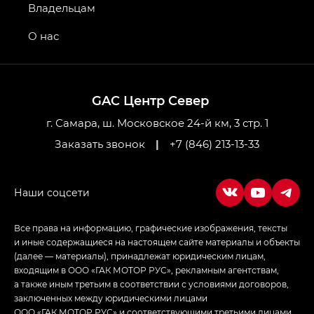
GS4 — Джи Эс 4 (GS4) в комплектациях Джи Би
Владельцам
Передний привод — GB 2WD, Джи Би Полный
привод — GB AWD, Джи Эль Полный привод —
О нас
GL AWD
M8 — Эм 8 (M8) в комплектациях Джи Эль — GL,
Джи Ти — GT, Джи Икс — GX,
GAC Центр Север
Джи Икс ПРЕМИУМ — GX PREMIUM, ЛАУНЖ —
LOUNGE
г. Самара, ш. Московское 24-й км, 3 стр. 1
Заказать звонок
|
+7 (846) 213-13-33
Empow — Эмпау (Empow) в комплектации
Джи Эс — GS, Джи Эль с элементы экстерьера
в спортивном стиле — GL
(S-Style)
Все права на информацию, графические изображения, тексты
и иные содержащиеся на настоящем сайте материалы и объекты
(далее — материалы), принадлежат юридическим лицам,
входящим в ООО «ГАК МОТОР РУС», рекламным агентствам,
а также иным третьим в соответствии с условиями договоров,
заключенных между юридическими лицами
ООО «ГАК МОТОР РУС» и соответствующими третьими лицами.