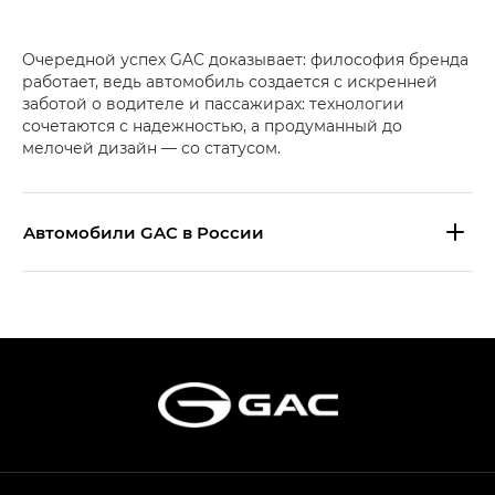
Очередной успех GAC доказывает: философия бренда
работает, ведь автомобиль создается с искренней
заботой о водителе и пассажирах: технологии
сочетаются с надежностью, а продуманный до
мелочей дизайн — со статусом.
Aвтомобили GAC в России
S9 — Эс 9 (S9) в комплектации
Эс Икс ПРЕМИУМ — SX PREMIUM
S7 — Эс 7 (S7) в комплектациях
Эс Икс ПРЕМИУМ — SX PREMIUM, Эс Тэ — ST
HYPTEC HT — Хайптек Эйч Ти (HYPTEC HT)
в комплектации Экс ПРЕМИУМ — EX PREMIUM