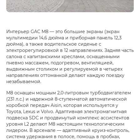
Интерьер GAC M8 — это большие экраны (экран
мультимедии 14,6 дюйма и приборная панель 12,3
дюйма), а также водительское сиденье с
электрорегулировкой в 12 направлениях. Задняя часть
салона с капитанскими креслами, оснащенными
пневмо массажем, подогревом, вентиляцией,
выдвижным столиком и регулируемой в четырех
направлениях оттоманкой делают каждую поездку
незабываемой.
M8 оснащен мощным 2,0-литровым турбодвигателем
(231 л.с.) и надежной 8-ступенчатой автоматической
коробкой передач Aisin, которая используется у
Toyota, Lexus и Volvo. Адаптивная электромагнитная
подвеска SDC и продвинутый комплекс ассистентов
уровня L2 делают М8 настоящим технологическим
лидером. В арсенале — адаптивный круиз-контроль,
система удержания в полосе, помощь в пробках,