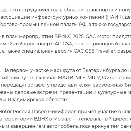
дного сотрудничества в области транспорта и попу
ассоциации инфраструктурных компаний (НАИК), де
Торгово-промышленной палаты РФ, а также государс
 в план мероприятий БРИКС 2025, GAC Motor предст
: семейный кроссовер GAC GS4, полноприводный фла
а также специальная версия GAC GS8 Traveller, разр
. На первом участке маршрута от Екатеринбурга до К
ийских вузах, включая МАДИ, МГУ, МГСУ, Финансовый
 передадут эстафету представителям зарубежных би
ованы деловые встречи, презентации и культурные 
й и Владимирской областях.
otor Россия Павел Никифоров примет участие в клю
а территории ВДНХ в Москве — генеральный директор
ешным завершением автопробега, подчеркнув тем са