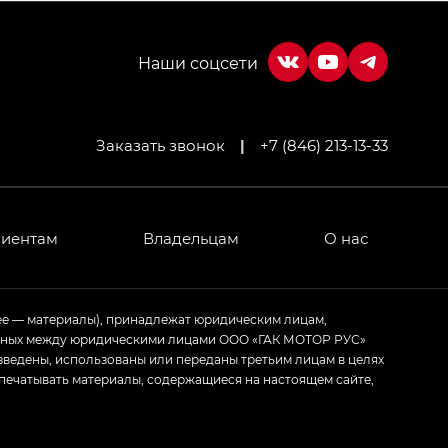
Заказать звонок
|
+7 (846) 213-13-33
МИУМ — GX PREMIUM, Джи Эти — GT, Джи Эль —
 привод — GB AWD, Джи Эль Полный привод —
лиентам
Владельцам
О нас
ИУМ — GX PREMIUM, ЛАУНЖ — LOUNGE
ее — материалы), принадлежат юридическим лицам,
ченных между юридическими лицами ООО «ГАК МОТОР РУС»
ртивном стиле — GL
(S-Style)
зведены, использованы или переданы третьим лицам в целях
печатывать материалы, содержащиеся на настоящем сайте,