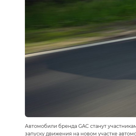
Автомобили бренда GAC станут участника
запуску движения на новом участке автомоб