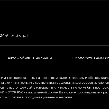
РЕМИУМ — SX PREMIUM, Эс Тэ — ST
T) в комплектации Экс ПРЕМИУМ — EX PREMIUM
— EX, Экс ПРЕМИУМ — EX Premium
4-й км, 3 стр. 1
Джи Эс 8 ТРЭВЕЛЛЕР — GS8 TRAVELLER, Джи Икс ПРЕ
 Джи Би Передний привод — GB 2WD, Джи Би Полный
Автомобили в наличии
Корпоративным к
ь — GL, Джи Ти — GT, Джи Икс — GX, Джи Икс ПРЕМ
ы и иные содержащиеся на настоящем сайте материалы и объекты (дал
а также иным третьим в соответствии с условиями договоров, заклю
Джи Эс — GS, Джи Эль с элементы экстерьера в спо
я на настоящем сайте материалы или их часть не могут быть воспрои
АК МОТОР РУС» в письменной форме. Вы можете просматривать и рас
о приобретении продукции указанных на сайте.