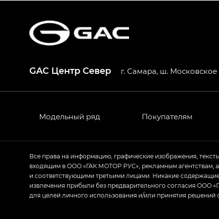
S7 — Эс 7 (S7) в комплектациях Эс Икс П
HYPTEC HT — Хайптек Эйч Ти (HYPTEC H
AION V — Айон Ви в комплектациях Экс 
GAC Центр Север
г. Самара, ш. Московское 2
GS8 — Джи Эс 8 (GS8) в комплектациях 
GL
GS4 — Джи Эс 4 (GS4) в комплектациях
Модельный ряд
Покупателям
GL AWD
M8 — Эм 8 (M8) в комплектациях Джи Эл
Все права на информацию, графические изображения, текст
входящим в ООО «ГАК МОТОР РУС», рекламным агентствам, 
Empow — Эмпау (Empow) в комплектации 
и соответствующими третьими лицами. Никакие содержащиес
извлечения прибыли без предварительного согласия ООО «Г
для целей личного использования и/или принятия решений 