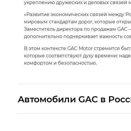
укреплению дружеских и деловых связей 
«Развитие экономических связей между Р
мировым стандартам дорог, которые откры
Заместитель директора по продажам GAC –
дополнительно подчеркивает важность со
В этом контексте GAC Motor стремится бы
которые соответствуют духу времени: над
комфортом и безопасностью.
Aвтомобили GAC в Рос
S9 — Эс 9 (S9) в комплектации Эс Икс 