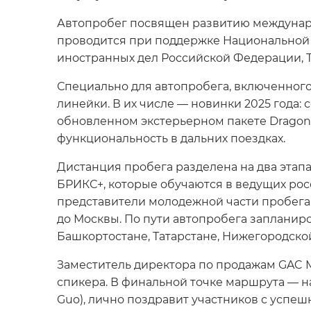
Автопробег посвящен развитию междунаро
проводится при поддержке Национальной 
иностранных дел Российской Федерации, 
Специально для автопробега, включенного
линейки. В их числе — новинки 2025 года
обновленном экстерьерном пакете Dragon, 
функциональность в дальних поездках.
Дистанция пробега разделена на два этапа
БРИКС+, которые обучаются в ведущих росс
представители молодежной части пробега
до Москвы. По пути автопробега запланир
Башкортостане, Татарстане, Нижегородско
Заместитель директора по продажам GAC M
спикера. В финальной точке маршрута — н
Guo), лично поздравит участников с усп