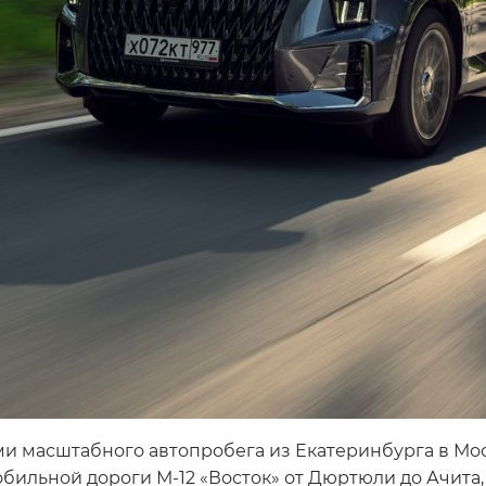
ми масштабного автопробега из Екатеринбурга в Мо
ильной дороги М-12 «Восток» от Дюртюли до Ачита, п