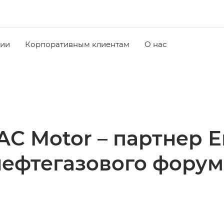
чии
Корпоративным клиентам
О нас
C Motor – партнер 
нефтегазового форум