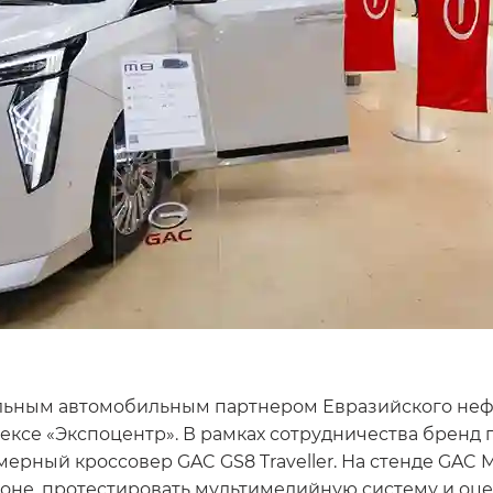
льным автомобильным партнером Евразийского нефте
ксе «Экспоцентр». В рамках сотрудничества бренд 
рный кроссовер GAC GS8 Traveller. На стенде GAC M
лоне, протестировать мультимедийную систему и оце