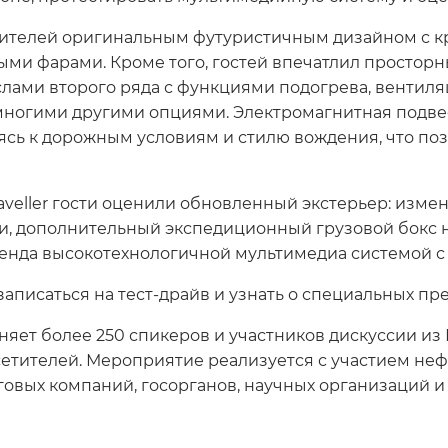
ителей оригинальным футуристичным дизайном с 
ыми фарами. Кроме того, гостей впечатлил простор
лами второго ряда с функциями подогрева, вентиля
многими другими опциями. Электромагнитная подв
ясь к дорожным условиям и стилю вождения, что по
veller гости оценили обновленный экстерьер: изме
 дополнительный экспедиционный грузовой бокс на
тенда высокотехнологичной мультимедиа системой 
записаться на тест-драйв и узнать о специальных п
ет более 250 спикеров и участников дискуссии из Р
сетителей. Мероприятие реализуется с участием неф
говых компаний, госорганов, научных организаций 