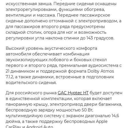
искусственная замша. Передние сиденья оснащены
электрорегулировками, функциями обогрева,
вентиляции и массажа. Переднее пассажирское
сиденье дополнено оттоманкой с электроприводом, а
для пассажиров второго ряда предусмотрены
складной столик, опора для ног и возможность
регулировки угла наклона спинки до 143 градусов.
Высокий уровень акустического комфорта
автомобиля обеспечивает комбинация
звукоизолирующих лобового и боковых стекол
первого и второго ряда, премиальная аудиосистема с
21 динамиком и поддержкой формата Dolby Atmos
7.1.2, а также динамики, встроенные в подголовник
водительского сиденья.
Для российского рынка
GAC Hyptec HT
будет доступен
в единственной комплектации, которая включает
панорамную крышу, электропривод двери багажника,
беспроводную зарядку мощностью 50 Вт,
мультимедийную систему с экраном диагональю 14,6
дюйма, а также поддержку беспроводных Apple
CarPlay и Android Auto.