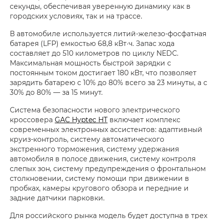
секунды, обеспечивая уверенную динамику как в
городских условиях, так и на трассе.
В автомобиле используется литий-железо-фосфатная
батарея (LFP) емкостью 68,8 кВт·ч. Запас хода
составляет до 510 километров по циклу NEDC.
Максимальная мощность быстрой зарядки с
постоянным током достигает 180 кВт, что позволяет
зарядить батарею с 10% до 80% всего за 23 минуты, а с
30% до 80% — за 15 минут.
Система безопасности нового электрического
кроссовера
GAC Hyptec HT
включает комплекс
современных электронных ассистентов: адаптивный
круиз-контроль, систему автоматического
экстренного торможения, систему удержания
автомобиля в полосе движения, систему контроля
слепых зон, систему предупреждения о фронтальном
столкновении, систему помощи при движении в
пробках, камеры кругового обзора и передние и
задние датчики парковки.
Для российского рынка модель будет доступна в трех