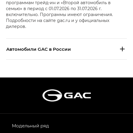
программам трейд-ин и «Второй автомобиль в
семью» в период с 01.07.2026 по 31.07.2026 г.
включительно. Программы имеют ограничения.
Подробности на сайте gac.ru и у официальных
дилеров.
Aвтомобили GAC в России
S9 — Эс 9 (S9) в комплектации
Эс Икс ПРЕМИУМ — SX PREMIUM
S7 — Эс 7 (S7) в комплектациях
Эс Икс ПРЕМИУМ — SX PREMIUM, Эс Тэ — ST
HYPTEC HT — Хайптек Эйч Ти (HYPTEC HT)
в комплектации Экс ПРЕМИУМ — EX PREMIUM
AION V — Айон Ви в комплектациях Экс — EX,
Модельный ряд
Экс ПРЕМИУМ — EX Premium