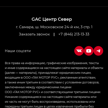
GL AWD
M8 — Эм 8 (M8) в комплектациях Джи Эль — GL,
Джи Ти — GT, Джи Икс — GX,
GAC Центр Север
Джи Икс ПРЕМИУМ — GX PREMIUM, ЛАУНЖ —
LOUNGE
г. Самара, ш. Московское 24-й км, 3 стр. 1
Заказать звонок
|
+7 (846) 213-13-33
Empow — Эмпау (Empow) в комплектации
Джи Эс — GS, Джи Эль с элементы экстерьера
в спортивном стиле — GL
(S-Style)
Все права на информацию, графические изображения, тексты
и иные содержащиеся на настоящем сайте материалы и объекты
(далее — материалы), принадлежат юридическим лицам,
входящим в ООО «ГАК МОТОР РУС», рекламным агентствам,
а также иным третьим в соответствии с условиями договоров,
заключенных между юридическими лицами
ООО «ГАК МОТОР РУС» и соответствующими третьими лицами.
Никакие содержащиеся на настоящем сайте материалы или
их часть не могут быть воспроизведены, использованы или
переданы третьим лицам в целях извлечения прибыли без