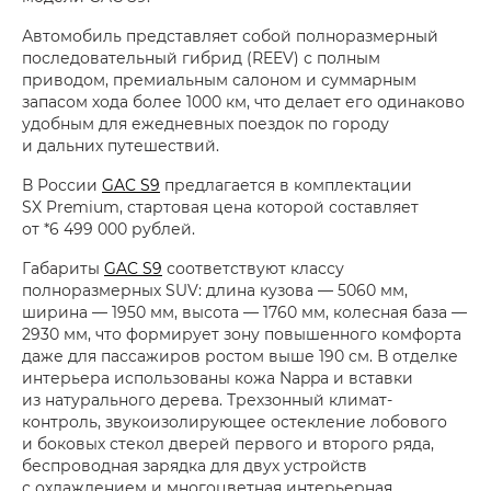
Автомобиль представляет собой полноразмерный
последовательный гибрид (REEV) с полным
приводом, премиальным салоном и суммарным
запасом хода более 1000 км, что делает его одинаково
удобным для ежедневных поездок по городу
и дальних путешествий.
В России
GAC S9
предлагается в комплектации
SX Premium, стартовая цена которой составляет
от *6 499 000 рублей.
Габариты
GAC S9
соответствуют классу
полноразмерных SUV: длина кузова — 5060 мм,
ширина — 1950 мм, высота — 1760 мм, колесная база —
2930 мм, что формирует зону повышенного комфорта
даже для пассажиров ростом выше 190 см. В отделке
интерьера использованы кожа Nappa и вставки
из натурального дерева. Трехзонный климат-
контроль, звукоизолирующее остекление лобового
и боковых стекол дверей первого и второго ряда,
беспроводная зарядка для двух устройств
с охлаждением и многоцветная интерьерная