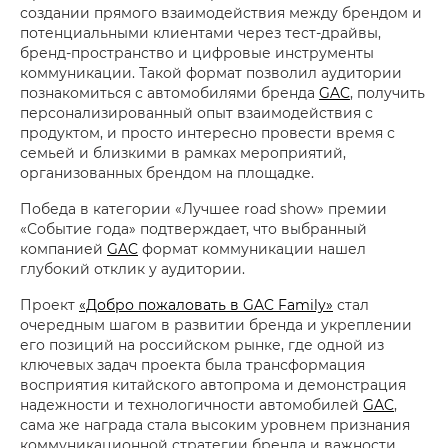
создании прямого взаимодействия между брендом и
потенциальными клиентами через тест-драйвы,
бренд-пространство и цифровые инструменты
коммуникации. Такой формат позволил аудитории
познакомиться с автомобилями бренда
GAC
, получить
персонализированный опыт взаимодействия с
продуктом, и просто интересно провести время с
семьей и близкими в рамках мероприятий,
организованных брендом на площадке.
Победа в категории «Лучшее road show» премии
«Событие года» подтверждает, что выбранный
компанией
GAC
формат коммуникации нашел
глубокий отклик у аудитории.
Проект
«Добро пожаловать в GAC Family»
стал
очередным шагом в развитии бренда и укреплении
его позиций на российском рынке, где одной из
ключевых задач проекта была трансформация
восприятия китайского автопрома и демонстрация
надежности и технологичности автомобилей
GAC
,
сама же награда стала высоким уровнем признания
коммуникационной стратегии бренда и важности