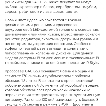
решением для GAC GS3. Также покупатели могут
выбрать кроссовер в белом, серебристом, голубом,
сером, графитовом и лавандовом цветах.
Новый цвет идеально сочетается с яркими
дизайнерскими решениями кроссовера:
двухуровневой LED-системой головного освещения,
динамичными линиями кузова, агрессивным оскалом
решетки радиатора, скрытыми дверными ручками и
неповторимым узором задней оптики. Особенно
эффектно черный цвет выглядит в сочетании с
легкосплавными колесными дисками. Для данной
модели доступны 18-ти дюймовые и эксклюзивные 19-
ти дюймовые диски в топовой комплектации R-Style.
Кроссовер GAC GS3 оснащается самым мощным в
сегменте 170-сильным турбомотором с рабочим
объемом 1,5 литра. В сочетании с преселективной
роботизированной 7-ступенчатой коробкой передач,
которая обеспечивает практически мгновенные
переключения, этот двигатель гарантирует отменную
динамику. Разгон до 100 км/ч занимает чуть больше 8
секунд, и 7,5 секунд в режиме SPORT+ (доступен в