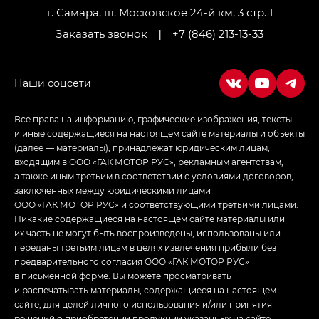
LOUNGE
г. Самара, ш. Московское 24-й км, 3 стр. 1
Заказать звонок
|
+7 (846) 213-13-33
Empow — Эмпау (Empow) в комплектации
Джи Эс — GS, Джи Эль с элементы экстерьера
в спортивном стиле — GL
(S-Style)
Все права на информацию, графические изображения, тексты
и иные содержащиеся на настоящем сайте материалы и объекты
(далее — материалы), принадлежат юридическим лицам,
входящим в ООО «ГАК МОТОР РУС», рекламным агентствам,
а также иным третьим в соответствии с условиями договоров,
заключенных между юридическими лицами
ООО «ГАК МОТОР РУС» и соответствующими третьими лицами.
Никакие содержащиеся на настоящем сайте материалы или
их часть не могут быть воспроизведены, использованы или
переданы третьим лицам в целях извлечения прибыли без
предварительного согласия ООО «ГАК МОТОР РУС»
в письменной форме. Вы можете просматривать
и распечатывать материалы, содержащиеся на настоящем
сайте, для целей личного использования и/или принятия
решений о приобретении продукции указанных на сайте.