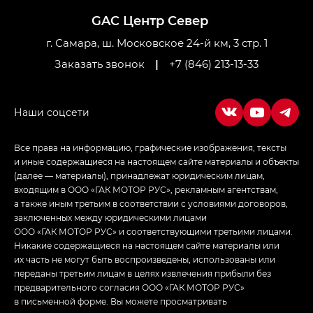
Джи Ти — GT, Джи Икс — GX,
GAC Центр Север
Джи Икс ПРЕМИУМ — GX PREMIUM, ЛАУНЖ —
LOUNGE
г. Самара, ш. Московское 24-й км, 3 стр. 1
Заказать звонок
|
+7 (846) 213-13-33
Empow — Эмпау (Empow) в комплектации
Джи Эс — GS, Джи Эль с элементы экстерьера
в спортивном стиле — GL
(S-Style)
Все права на информацию, графические изображения, тексты
и иные содержащиеся на настоящем сайте материалы и объекты
(далее — материалы), принадлежат юридическим лицам,
входящим в ООО «ГАК МОТОР РУС», рекламным агентствам,
а также иным третьим в соответствии с условиями договоров,
заключенных между юридическими лицами
ООО «ГАК МОТОР РУС» и соответствующими третьими лицами.
Никакие содержащиеся на настоящем сайте материалы или
их часть не могут быть воспроизведены, использованы или
переданы третьим лицам в целях извлечения прибыли без
предварительного согласия ООО «ГАК МОТОР РУС»
в письменной форме. Вы можете просматривать