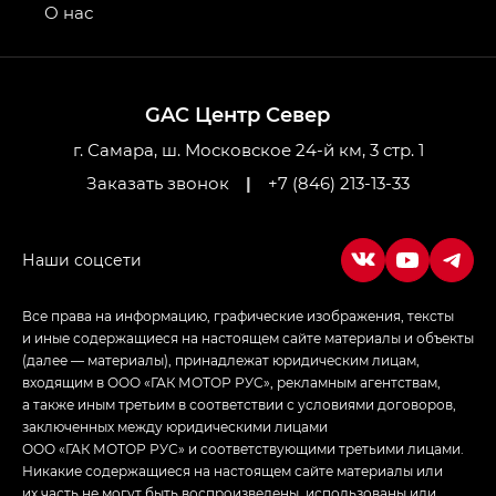
привод — GB AWD, Джи Эль Полный привод —
О нас
GL AWD
M8 — Эм 8 (M8) в комплектациях Джи Эль — GL,
Джи Ти — GT, Джи Икс — GX,
GAC Центр Север
Джи Икс ПРЕМИУМ — GX PREMIUM, ЛАУНЖ —
LOUNGE
г. Самара, ш. Московское 24-й км, 3 стр. 1
Заказать звонок
|
+7 (846) 213-13-33
Empow — Эмпау (Empow) в комплектации
Джи Эс — GS, Джи Эль с элементы экстерьера
в спортивном стиле — GL
(S-Style)
Все права на информацию, графические изображения, тексты
и иные содержащиеся на настоящем сайте материалы и объекты
(далее — материалы), принадлежат юридическим лицам,
входящим в ООО «ГАК МОТОР РУС», рекламным агентствам,
а также иным третьим в соответствии с условиями договоров,
заключенных между юридическими лицами
ООО «ГАК МОТОР РУС» и соответствующими третьими лицами.
Никакие содержащиеся на настоящем сайте материалы или
их часть не могут быть воспроизведены, использованы или