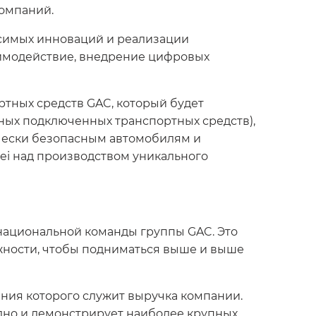
компаний.
исимых инноваций и реализации
аимодействие, внедрение цифровых
ртных средств GAC, который будет
ьных подключенных транспортных средств),
ически безопасным автомобилям и
wei над производством уникального
онациональной команды группы GAC. Это
жности, чтобы подниматься выше и выше
ения которого служит выручка компании.
одно и демонстрирует наиболее крупных