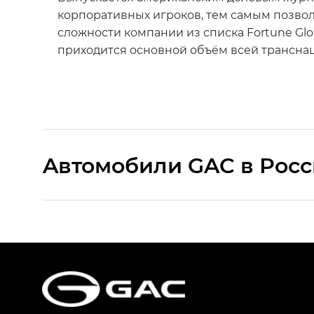
корпоративных игроков, тем самым позво
сложности компании из списка Fortune Glo
приходится основной объём всей трансна
Aвтомобили GAC в Рос
S9 — Эс 9 (S9) в комплектации Эс Икс 
S7 — Эс 7 (S7) в комплектациях Эс Икс П
HYPTEC HT — Хайптек Эйч Ти (HYPTEC H