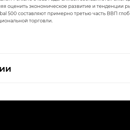
ляя оценить экономическое развитие и тенденции р
bal 500 составляют примерно третью часть ВВП глоб
циональной торговли.
сии
ПРЕМИУМ — SX PREMIUM
РЕМИУМ — SX PREMIUM, Эс Тэ — ST
T) в комплектации Экс ПРЕМИУМ — EX PREMIUM