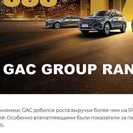
номики, GAC добился роста выручки более чем на 5%
й. Особенно впечатляющими были показатели за пер
%.