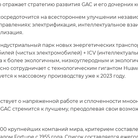
ко отражает стратегию развития GAC и его дочерних 
 сосредоточится на всестороннем улучшении незав
аправлениях: электрификация, интеллектуальное вз
лизация.
индустриальный парк новых энергетических транспо
илей (чистых электромобилей) + ICV (интеллектуал
да к более экологичным, низкоуглеродным и эколог
тесно сотрудничает с технологическим гигантом Hua
тся к массовому производству уже к 2023 году.
ельствует о напряженной работе и сплоченности мно
 GAC стремится к лучшему, преодолевая свои возмо
 500 крупнейших компаний мира, критерием составл
ом Fortune с 1955 года. Список составляется ежег