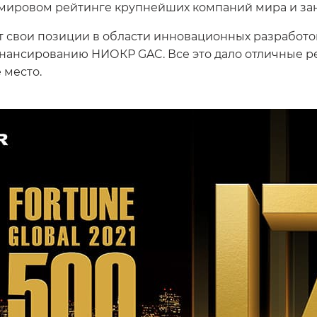
мировом рейтинге крупнейших компаний мира и заня
т свои позиции в области инновационных разработок
нсированию НИОКР GAC. Все это дало отличные резу
 место.