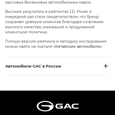
массовых бензиновых автомобильных марок.
Высокие результаты в рейтингах J.D. Power в
очередной раз стали свидетельством, что бренд
сохраняет доверие клиентов благодаря сочетанию
высокого качества, инноваций и продуманной
клиентской политики.
Полную версию рейтинга и методику исследования
можно найти на портале
«Китайские автомобили»
.
Aвтомобили GAC в России
S9 — Эс 9 (S9) в комплектации
Эс Икс ПРЕМИУМ — SX PREMIUM
S7 — Эс 7 (S7) в комплектациях
Эс Икс ПРЕМИУМ — SX PREMIUM, Эс Тэ — ST