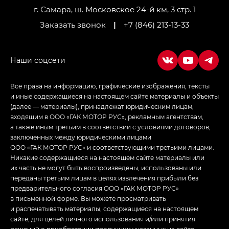
LOUNGE
г. Самара, ш. Московское 24-й км, 3 стр. 1
Заказать звонок
|
+7 (846) 213-13-33
Empow — Эмпау (Empow) в комплектации
Джи Эс — GS, Джи Эль с элементы экстерьера
в спортивном стиле — GL
(S-Style)
Все права на информацию, графические изображения, тексты
и иные содержащиеся на настоящем сайте материалы и объекты
(далее — материалы), принадлежат юридическим лицам,
входящим в ООО «ГАК МОТОР РУС», рекламным агентствам,
а также иным третьим в соответствии с условиями договоров,
заключенных между юридическими лицами
ООО «ГАК МОТОР РУС» и соответствующими третьими лицами.
Никакие содержащиеся на настоящем сайте материалы или
их часть не могут быть воспроизведены, использованы или
переданы третьим лицам в целях извлечения прибыли без
предварительного согласия ООО «ГАК МОТОР РУС»
в письменной форме. Вы можете просматривать
и распечатывать материалы, содержащиеся на настоящем
сайте, для целей личного использования и/или принятия