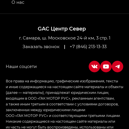
привод — GB AWD, Джи Эль Полный привод —
О нас
GL AWD
M8 — Эм 8 (M8) в комплектациях Джи Эль — GL,
Джи Ти — GT, Джи Икс — GX,
GAC Центр Север
Джи Икс ПРЕМИУМ — GX PREMIUM, ЛАУНЖ —
LOUNGE
г. Самара, ш. Московское 24-й км, 3 стр. 1
Заказать звонок
|
+7 (846) 213-13-33
Empow — Эмпау (Empow) в комплектации
Джи Эс — GS, Джи Эль с элементы экстерьера
в спортивном стиле — GL
(S-Style)
Все права на информацию, графические изображения, тексты
и иные содержащиеся на настоящем сайте материалы и объекты
(далее — материалы), принадлежат юридическим лицам,
входящим в ООО «ГАК МОТОР РУС», рекламным агентствам,
а также иным третьим в соответствии с условиями договоров,
заключенных между юридическими лицами
ООО «ГАК МОТОР РУС» и соответствующими третьими лицами.
Никакие содержащиеся на настоящем сайте материалы или
их часть не могут быть воспроизведены, использованы или