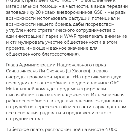
(Yu Jun), президент GAC Motor. - В дополнение к
материальной помощи – в частности, в виде передачи
заповеднику 20 новых внедорожников GS8, - мы рады
возможности использовать растущий потенциал и
возможности нашего бренда, дабы посредством
углубленного стратегического сотрудничества с
администрацией парка и WWF привлекать внимание
и стимулировать участие общественности в этом
проекте, имеющем важное значение для
общественного благосостояния».
Глава Администрации Национального парка
Саньцзянюань Ли Сяонань (Li Xiaonan), в свою
очередь, прокомментировал: «На протяжении двух
последних лет автомобили, предоставленные GAC
Motor нашей команде, продемонстрировали
высочайшие показатели надежности. Их неизменная
работоспособность в ходе выполнения ежедневных
патрулей по пересеченной местности парка дает нам
все основания радоваться продолжению этого
сотрудничества».
Тибетское плато, расположенной на высоте 4 000