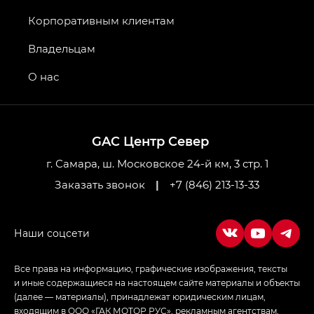
Джи Икс ПРЕМИУМ — GX PREMIUM, Джи Эти —
GT, Джи Эль — GL
Корпоративным клиентам
GS4 — Джи Эс 4 (GS4) в комплектациях Джи Би
Владельцам
Передний привод — GB 2WD, Джи Би Полный
привод — GB AWD, Джи Эль Полный привод —
О нас
GL AWD
M8 — Эм 8 (M8) в комплектациях Джи Эль — GL,
Джи Ти — GT, Джи Икс — GX,
GAC Центр Север
Джи Икс ПРЕМИУМ — GX PREMIUM, ЛАУНЖ —
LOUNGE
г. Самара, ш. Московское 24-й км, 3 стр. 1
Заказать звонок
|
+7 (846) 213-13-33
Empow — Эмпау (Empow) в комплектации
Джи Эс — GS, Джи Эль с элементы экстерьера
в спортивном стиле — GL
(S-Style)
Все права на информацию, графические изображения, тексты
и иные содержащиеся на настоящем сайте материалы и объекты
(далее — материалы), принадлежат юридическим лицам,
входящим в ООО «ГАК МОТОР РУС», рекламным агентствам,