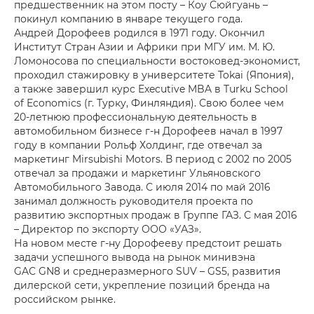
предшественник на этом посту – Коу Сюйгуань –
покинул компанию в январе текущего года.
Андрей Дорофеев родился в 1971 году. Окончил
Институт Стран Азии и Африки при МГУ им. М. Ю.
Ломоносова по специальности востоковед-экономист,
проходил стажировку в университете Tokai (Япония),
а также завершил курс Executive MBA в Turku School
of Economics (г. Турку, Финляндия). Свою более чем
20-летнюю профессиональную деятельность в
автомобильном бизнесе г-н Дорофеев начал в 1997
году в компании Рольф Холдинг, где отвечал за
маркетинг Mirsubishi Motors. В период с 2002 по 2005
отвечал за продажи и маркетинг Ульяновского
Автомобильного Завода. С июля 2014 по май 2016
занимал должность руководителя проекта по
развитию экспортных продаж в Группе ГАЗ. С мая 2016
– Директор по экспорту ООО «УАЗ».
На новом месте г-ну Дорофееву предстоит решать
задачи успешного вывода на рынок минивэна
GAC GN8 и среднеразмерного SUV – GS5, развития
дилерской сети, укрепление позиций бренда на
российском рынке.