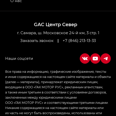
О нас
GL AWD
M8 — Эм 8 (M8) в комплектациях Джи Эль — GL,
Джи Ти — GT, Джи Икс — GX,
GAC Центр Север
Джи Икс ПРЕМИУМ — GX PREMIUM, ЛАУНЖ —
LOUNGE
г. Самара, ш. Московское 24-й км, 3 стр. 1
Заказать звонок
|
+7 (846) 213-13-33
Empow — Эмпау (Empow) в комплектации
Джи Эс — GS, Джи Эль с элементы экстерьера
в спортивном стиле — GL
(S-Style)
Все права на информацию, графические изображения, тексты
и иные содержащиеся на настоящем сайте материалы и объекты
(далее — материалы), принадлежат юридическим лицам,
входящим в ООО «ГАК МОТОР РУС», рекламным агентствам,
а также иным третьим в соответствии с условиями договоров,
заключенных между юридическими лицами
ООО «ГАК МОТОР РУС» и соответствующими третьими лицами.
Никакие содержащиеся на настоящем сайте материалы или
их часть не могут быть воспроизведены, использованы или