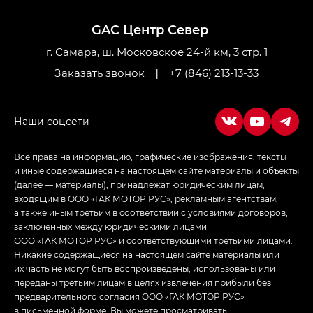
M8 — Эм 8 (M8) в комплектациях Джи Эль — GL,
Джи Ти — GT, Джи Икс — GX,
GAC Центр Север
Джи Икс ПРЕМИУМ — GX PREMIUM, ЛАУНЖ —
LOUNGE
г. Самара, ш. Московское 24-й км, 3 стр. 1
Заказать звонок
|
+7 (846) 213-13-33
Empow — Эмпау (Empow) в комплектации
Джи Эс — GS, Джи Эль с элементы экстерьера
в спортивном стиле — GL
(S-Style)
Все права на информацию, графические изображения, тексты
и иные содержащиеся на настоящем сайте материалы и объекты
(далее — материалы), принадлежат юридическим лицам,
входящим в ООО «ГАК МОТОР РУС», рекламным агентствам,
а также иным третьим в соответствии с условиями договоров,
заключенных между юридическими лицами
ООО «ГАК МОТОР РУС» и соответствующими третьими лицами.
Никакие содержащиеся на настоящем сайте материалы или
их часть не могут быть воспроизведены, использованы или
переданы третьим лицам в целях извлечения прибыли без
предварительного согласия ООО «ГАК МОТОР РУС»
в письменной форме. Вы можете просматривать