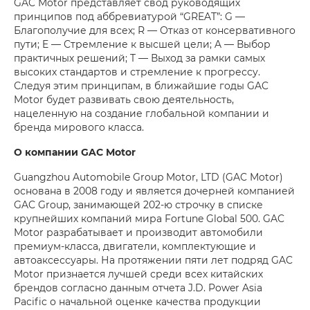
GAC Motor представляет свод руководящих
принципов под аббревиатурой “GREAT”: G —
Благополучие для всех; R — Отказ от консервативного
пути; E — Стремление к высшей цели; A — Выбор
практичных решений; T — Выход за рамки самых
высоких стандартов и стремление к прогрессу.
Следуя этим принципам, в ближайшие годы GAC
Motor будет развивать свою деятельность,
нацеленную на создание глобальной компании и
бренда мирового класса.
О компании
GAC
Motor
Guangzhou Automobile Group Motor, LTD (GAC Motor)
основана в 2008 году и является дочерней компанией
GAC Group, занимающей 202-ю строчку в списке
крупнейших компаний мира Fortune Global 500. GAC
Motor разрабатывает и производит автомобили
премиум-класса, двигатели, комплектующие и
автоаксессуары. На протяжении пяти лет подряд GAC
Motor признается лучшей среди всех китайских
брендов согласно данным отчета J.D. Power Asia
Pacific о начальной оценке качества продукции