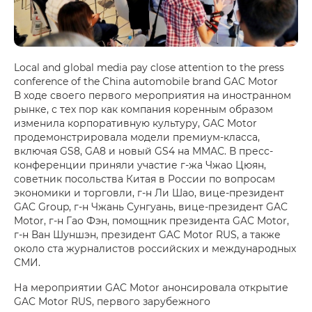
Local and global media pay close attention to the press
conference of the China automobile brand GAC Motor
В ходе своего первого мероприятия на иностранном
рынке, с тех пор как компания коренным образом
изменила корпоративную культуру, GAC Motor
продемонстрировала модели премиум-класса,
включая GS8, GA8 и новый GS4 на ММАС. В пресс-
конференции приняли участие г-жа Чжао Цюян,
советник посольства Китая в России по вопросам
экономики и торговли, г-н Ли Шао, вице-президент
GAC Group, г-н Чжань Сунгуань, вице-президент GAC
Motor, г-н Гао Фэн, помощник президента GAC Motor,
г-н Ван Шуншэн, президент GAC Motor RUS, а также
около ста журналистов российских и международных
СМИ.
На мероприятии GAC Motor анонсировала открытие
GAC Motor RUS, первого зарубежного