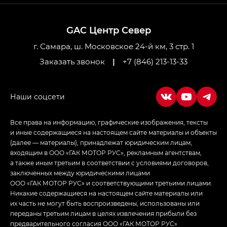
M8 — Эм 8 (M8) в комплектациях Джи Эль — GL,
Джи Ти — GT, Джи Икс — GX,
GAC Центр Север
Джи Икс ПРЕМИУМ — GX PREMIUM, ЛАУНЖ —
LOUNGE
г. Самара, ш. Московское 24-й км, 3 стр. 1
Заказать звонок
|
+7 (846) 213-13-33
Empow — Эмпау (Empow) в комплектации
Джи Эс — GS, Джи Эль с элементы экстерьера
в спортивном стиле — GL
(S-Style)
Все права на информацию, графические изображения, тексты
и иные содержащиеся на настоящем сайте материалы и объекты
(далее — материалы), принадлежат юридическим лицам,
входящим в ООО «ГАК МОТОР РУС», рекламным агентствам,
а также иным третьим в соответствии с условиями договоров,
заключенных между юридическими лицами
ООО «ГАК МОТОР РУС» и соответствующими третьими лицами.
Никакие содержащиеся на настоящем сайте материалы или
их часть не могут быть воспроизведены, использованы или
переданы третьим лицам в целях извлечения прибыли без
предварительного согласия ООО «ГАК МОТОР РУС»