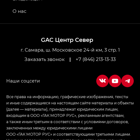
Передний привод — GB 2WD, Джи Би Полный
привод — GB AWD, Джи Эль Полный привод —
О нас
GL AWD
M8 — Эм 8 (M8) в комплектациях Джи Эль — GL,
Джи Ти — GT, Джи Икс — GX,
GAC Центр Север
Джи Икс ПРЕМИУМ — GX PREMIUM, ЛАУНЖ —
LOUNGE
г. Самара, ш. Московское 24-й км, 3 стр. 1
Заказать звонок
|
+7 (846) 213-13-33
Empow — Эмпау (Empow) в комплектации
Джи Эс — GS, Джи Эль с элементы экстерьера
в спортивном стиле — GL
(S-Style)
Все права на информацию, графические изображения, тексты
и иные содержащиеся на настоящем сайте материалы и объекты
(далее — материалы), принадлежат юридическим лицам,
входящим в ООО «ГАК МОТОР РУС», рекламным агентствам,
а также иным третьим в соответствии с условиями договоров,
заключенных между юридическими лицами
ООО «ГАК МОТОР РУС» и соответствующими третьими лицами.