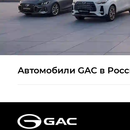
Aвтомобили GAC в Рос
S9 — Эс 9 (S9) в комплектации Эс Икс 
S7 — Эс 7 (S7) в комплектациях Эс Икс П
HYPTEC HT — Хайптек Эйч Ти (HYPTEC H