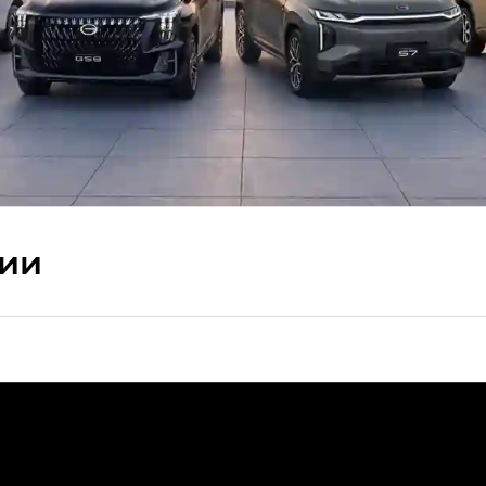
сии
ПРЕМИУМ — SX PREMIUM
РЕМИУМ — SX PREMIUM, Эс Тэ — ST
T) в комплектации Экс ПРЕМИУМ — EX PREMIUM