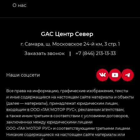
привод — GB AWD, Джи Эль Полный привод —
О нас
GL AWD
M8 — Эм 8 (M8) в комплектациях Джи Эль — GL,
Джи Ти — GT, Джи Икс — GX,
GAC Центр Север
Джи Икс ПРЕМИУМ — GX PREMIUM, ЛАУНЖ —
LOUNGE
г. Самара, ш. Московское 24-й км, 3 стр. 1
Заказать звонок
|
+7 (846) 213-13-33
Empow — Эмпау (Empow) в комплектации
Джи Эс — GS, Джи Эль с элементы экстерьера
в спортивном стиле — GL
(S-Style)
Все права на информацию, графические изображения, тексты
и иные содержащиеся на настоящем сайте материалы и объекты
(далее — материалы), принадлежат юридическим лицам,
входящим в ООО «ГАК МОТОР РУС», рекламным агентствам,
а также иным третьим в соответствии с условиями договоров,
заключенных между юридическими лицами
ООО «ГАК МОТОР РУС» и соответствующими третьими лицами.
Никакие содержащиеся на настоящем сайте материалы или