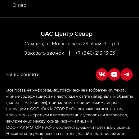
привод — GB AWD, Джи Эль Полный привод —
О нас
GL AWD
M8 — Эм 8 (M8) в комплектациях Джи Эль — GL,
Джи Ти — GT, Джи Икс — GX,
GAC Центр Север
Джи Икс ПРЕМИУМ — GX PREMIUM, ЛАУНЖ —
LOUNGE
г. Самара, ш. Московское 24-й км, 3 стр. 1
Заказать звонок
|
+7 (846) 213-13-33
Empow — Эмпау (Empow) в комплектации
Джи Эс — GS, Джи Эль с элементы экстерьера
в спортивном стиле — GL
(S-Style)
Все права на информацию, графические изображения, тексты
и иные содержащиеся на настоящем сайте материалы и объекты
(далее — материалы), принадлежат юридическим лицам,
входящим в ООО «ГАК МОТОР РУС», рекламным агентствам,
а также иным третьим в соответствии с условиями договоров,
заключенных между юридическими лицами
ООО «ГАК МОТОР РУС» и соответствующими третьими лицами.
Никакие содержащиеся на настоящем сайте материалы или