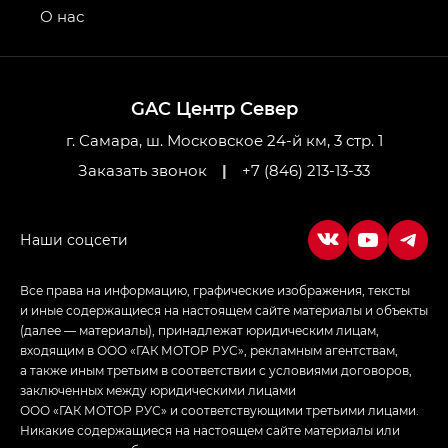
привод — GB AWD, Джи Эль Полный привод —
О нас
GL AWD
M8 — Эм 8 (M8) в комплектациях Джи Эль — GL,
Джи Ти — GT, Джи Икс — GX,
GAC Центр Север
Джи Икс ПРЕМИУМ — GX PREMIUM, ЛАУНЖ —
LOUNGE
г. Самара, ш. Московское 24-й км, 3 стр. 1
Заказать звонок
|
+7 (846) 213-13-33
Empow — Эмпау (Empow) в комплектации
Джи Эс — GS, Джи Эль с элементы экстерьера
в спортивном стиле — GL
(S-Style)
Все права на информацию, графические изображения, тексты
и иные содержащиеся на настоящем сайте материалы и объекты
(далее — материалы), принадлежат юридическим лицам,
входящим в ООО «ГАК МОТОР РУС», рекламным агентствам,
а также иным третьим в соответствии с условиями договоров,
заключенных между юридическими лицами
ООО «ГАК МОТОР РУС» и соответствующими третьими лицами.
Никакие содержащиеся на настоящем сайте материалы или