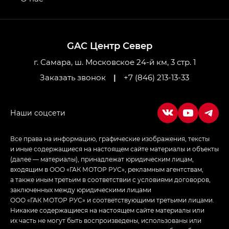
GL AWD
M8 — Эм 8 (M8) в комплектациях Джи Эль — GL,
Джи Ти — GT, Джи Икс — GX,
GAC Центр Север
Джи Икс ПРЕМИУМ — GX PREMIUM, ЛАУНЖ —
LOUNGE
г. Самара, ш. Московское 24-й км, 3 стр. 1
Заказать звонок
|
+7 (846) 213-13-33
Empow — Эмпау (Empow) в комплектации
Джи Эс — GS, Джи Эль с элементы экстерьера
в спортивном стиле — GL
(S-Style)
Все права на информацию, графические изображения, тексты
и иные содержащиеся на настоящем сайте материалы и объекты
(далее — материалы), принадлежат юридическим лицам,
входящим в ООО «ГАК МОТОР РУС», рекламным агентствам,
а также иным третьим в соответствии с условиями договоров,
заключенных между юридическими лицами
ООО «ГАК МОТОР РУС» и соответствующими третьими лицами.
Никакие содержащиеся на настоящем сайте материалы или
их часть не могут быть воспроизведены, использованы или