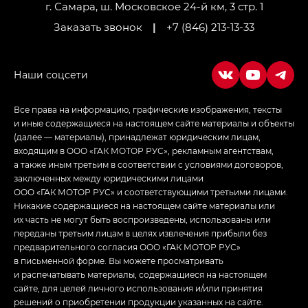
LOUNGE
г. Самара, ш. Московское 24-й км, 3 стр. 1
Заказать звонок
|
+7 (846) 213-13-33
Empow — Эмпау (Empow) в комплектации
Джи Эс — GS, Джи Эль с элементы экстерьера
в спортивном стиле — GL
(S-Style)
Все права на информацию, графические изображения, тексты
и иные содержащиеся на настоящем сайте материалы и объекты
(далее — материалы), принадлежат юридическим лицам,
входящим в ООО «ГАК МОТОР РУС», рекламным агентствам,
а также иным третьим в соответствии с условиями договоров,
заключенных между юридическими лицами
ООО «ГАК МОТОР РУС» и соответствующими третьими лицами.
Никакие содержащиеся на настоящем сайте материалы или
их часть не могут быть воспроизведены, использованы или
переданы третьим лицам в целях извлечения прибыли без
предварительного согласия ООО «ГАК МОТОР РУС»
в письменной форме. Вы можете просматривать
и распечатывать материалы, содержащиеся на настоящем
сайте, для целей личного использования и/или принятия
решений о приобретении продукции указанных на сайте.