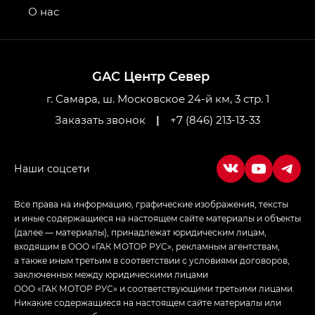
привод — GB AWD, Джи Эль Полный привод —
О нас
GL AWD
M8 — Эм 8 (M8) в комплектациях Джи Эль — GL,
Джи Ти — GT, Джи Икс — GX,
GAC Центр Север
Джи Икс ПРЕМИУМ — GX PREMIUM, ЛАУНЖ —
LOUNGE
г. Самара, ш. Московское 24-й км, 3 стр. 1
Заказать звонок
|
+7 (846) 213-13-33
Empow — Эмпау (Empow) в комплектации
Джи Эс — GS, Джи Эль с элементы экстерьера
в спортивном стиле — GL
(S-Style)
Все права на информацию, графические изображения, тексты
и иные содержащиеся на настоящем сайте материалы и объекты
(далее — материалы), принадлежат юридическим лицам,
входящим в ООО «ГАК МОТОР РУС», рекламным агентствам,
а также иным третьим в соответствии с условиями договоров,
заключенных между юридическими лицами
ООО «ГАК МОТОР РУС» и соответствующими третьими лицами.
Никакие содержащиеся на настоящем сайте материалы или