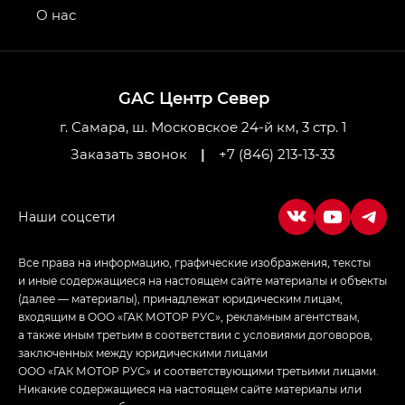
привод — GB AWD, Джи Эль Полный привод —
О нас
GL AWD
M8 — Эм 8 (M8) в комплектациях Джи Эль — GL,
Джи Ти — GT, Джи Икс — GX,
GAC Центр Север
Джи Икс ПРЕМИУМ — GX PREMIUM, ЛАУНЖ —
LOUNGE
г. Самара, ш. Московское 24-й км, 3 стр. 1
Заказать звонок
|
+7 (846) 213-13-33
Empow — Эмпау (Empow) в комплектации
Джи Эс — GS, Джи Эль с элементы экстерьера
в спортивном стиле — GL
(S-Style)
Все права на информацию, графические изображения, тексты
и иные содержащиеся на настоящем сайте материалы и объекты
(далее — материалы), принадлежат юридическим лицам,
входящим в ООО «ГАК МОТОР РУС», рекламным агентствам,
а также иным третьим в соответствии с условиями договоров,
заключенных между юридическими лицами
ООО «ГАК МОТОР РУС» и соответствующими третьими лицами.
Никакие содержащиеся на настоящем сайте материалы или