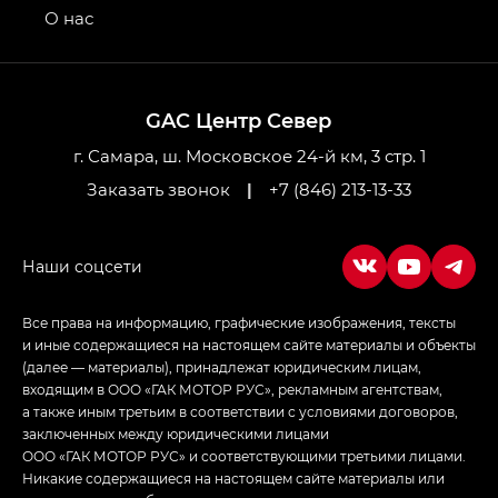
привод — GB AWD, Джи Эль Полный привод —
О нас
GL AWD
M8 — Эм 8 (M8) в комплектациях Джи Эль — GL,
Джи Ти — GT, Джи Икс — GX,
GAC Центр Север
Джи Икс ПРЕМИУМ — GX PREMIUM, ЛАУНЖ —
LOUNGE
г. Самара, ш. Московское 24-й км, 3 стр. 1
Заказать звонок
|
+7 (846) 213-13-33
Empow — Эмпау (Empow) в комплектации
Джи Эс — GS, Джи Эль с элементы экстерьера
в спортивном стиле — GL
(S-Style)
Все права на информацию, графические изображения, тексты
и иные содержащиеся на настоящем сайте материалы и объекты
(далее — материалы), принадлежат юридическим лицам,
входящим в ООО «ГАК МОТОР РУС», рекламным агентствам,
а также иным третьим в соответствии с условиями договоров,
заключенных между юридическими лицами
ООО «ГАК МОТОР РУС» и соответствующими третьими лицами.
Никакие содержащиеся на настоящем сайте материалы или