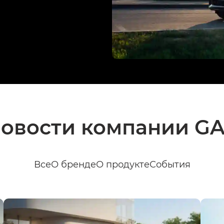
овости компании G
Все
О бренде
О продукте
События