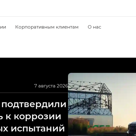
чии
Корпоративным клиентам
О нас
7 августа 2026
 подтвердили
ь к коррозии
ых испытаний