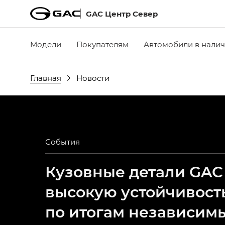
GAC Центр Север
Модели
Покупателям
Автомобили в нали
Главная
Новости
События
Кузовные детали GAC
высокую устойчивост
по итогам независим