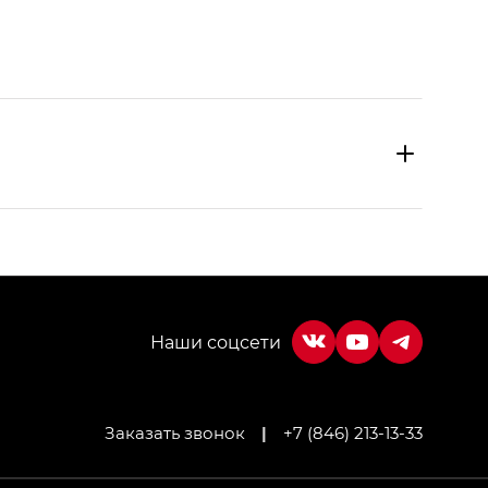
Заказать звонок
|
+7 (846) 213-13-33
МИУМ — GX PREMIUM, Джи Эти — GT, Джи Эль —