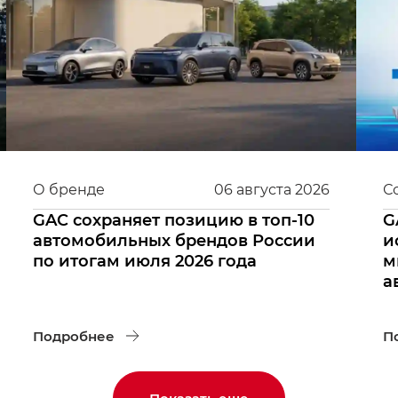
О бренде
06
августа
2026
С
GAC сохраняет позицию в топ-10
G
автомобильных брендов России
и
по итогам июля 2026 года
м
а
Подробнее
П