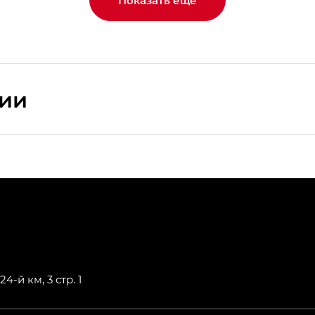
Показать еще
сии
ПРЕМИУМ — SX PREMIUM
РЕМИУМ — SX PREMIUM, Эс Тэ — ST
T) в комплектации Экс ПРЕМИУМ — EX PREMIUM
— EX, Экс ПРЕМИУМ — EX Premium
4-й км, 3 стр. 1
Джи Эс 8 ТРЭВЕЛЛЕР — GS8 TRAVELLER, Джи Икс ПРЕ