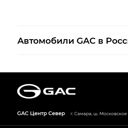
Aвтомобили GAC в Рос
S9 — Эс 9 (S9) в комплектации Эс Икс 
S7 — Эс 7 (S7) в комплектациях Эс Икс П
HYPTEC HT — Хайптек Эйч Ти (HYPTEC H
AION V — Айон Ви в комплектациях Экс 
GAC Центр Север
г. Самара, ш. Московское 2
GS8 — Джи Эс 8 (GS8) в комплектациях 
GL